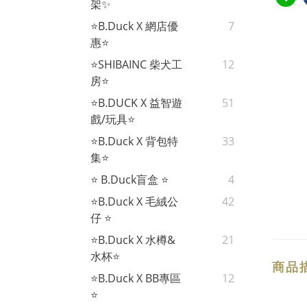
架✨
⭐B.Duck X 網店優
7
惠⭐
⭐SHIBAINC 柴犬工
12
房⭐
⭐B.DUCK X 益智遊
51
戲/玩具⭐
⭐B.Duck X 背包特
33
集⭐
⭐ B.Duck盲盒 ⭐
4
⭐B.Duck X 毛絨公
42
仔 ⭐
⭐B.Duck X 水樽&
21
水杯⭐
商品
⭐B.Duck X BB專區
12
⭐