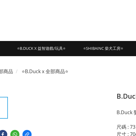
⭐B.DUCK X 益智遊戲/玩具⭐
⭐SHIBAINC 柴犬工房⭐
部商品
⭐B.Duck x 全部商品⭐
B.Du
B.Duc
尺碼 : 73
尺寸 : 70