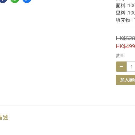
面料 :10
里料 :10
填充物 :
HK$528
HK$499
數量
加入購
描述