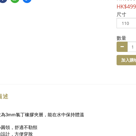
HK$499
尺寸
數量
加入購
描述
暖衣為3mm氯丁橡膠夾層，能在水中保持體溫
潔小圓領，舒適不勒頸
拉鍊設計，方便穿脫