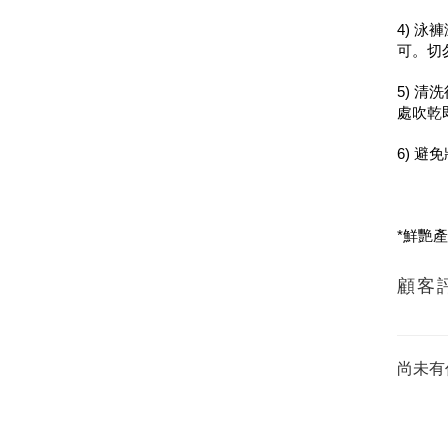
4) 
可。切
5) 
處吹乾
6) 
*鮮艷
顧客
尚未有