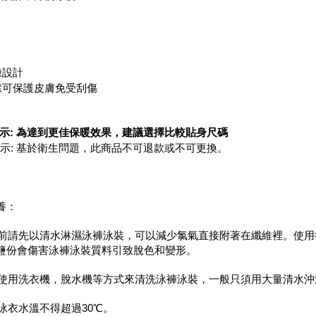
鍊設計
鍊襟可保護皮膚免受刮傷
示: 為達到更佳保暖效果，建議選擇比較貼身尺碼
提示: 基於衛生問題，此商品不可退款或不可更換。
養：
下水前請先以清水淋濕泳褲泳裝，可以減少氯氣直接附著在纖維裡。使
鹽份會傷害泳褲泳裝質料引致脫色和變形。
不可使用洗衣機，脫水機等方式來清洗泳褲泳裝，一般只須用大量清水
洗泳衣水溫不得超過30℃。