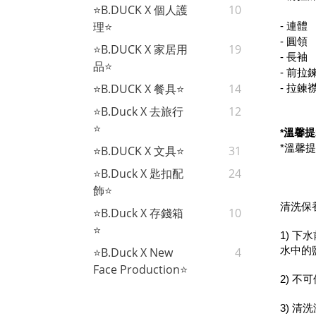
⭐B.DUCK X 個人護
10
理⭐
- 連體
- 圓領
⭐B.DUCK X 家居用
19
- 長袖
品⭐
- 前拉
⭐B.DUCK X 餐具⭐
14
- 拉
⭐B.Duck X 去旅行
12
⭐
溫馨提
*
*溫馨
⭐B.DUCK X 文具⭐
31
⭐B.Duck X 匙扣配
24
飾⭐
清洗保
⭐B.Duck X 存錢箱
10
⭐
1) 
水中的
⭐B.Duck X New
4
Face Production⭐
2) 
3) 清