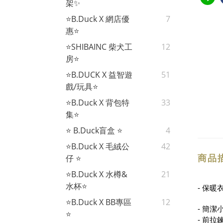
架✨
⭐B.Duck X 網店優
7
惠⭐
⭐SHIBAINC 柴犬工
12
房⭐
⭐B.DUCK X 益智遊
51
戲/玩具⭐
⭐B.Duck X 背包特
33
集⭐
⭐ B.Duck盲盒 ⭐
4
⭐B.Duck X 毛絨公
42
商品
仔 ⭐
⭐B.Duck X 水樽&
21
水杯⭐
- 保
⭐B.Duck X BB專區
12
- 簡
⭐
- 前