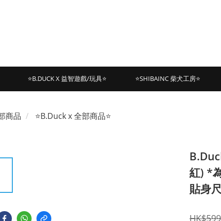
⭐B.DUCK X 益智遊戲/玩具⭐
⭐SHIBAINC 柴犬工房⭐
部商品
⭐B.Duck x 全部商品⭐
B.Du
紅) 
貼身
HK$599