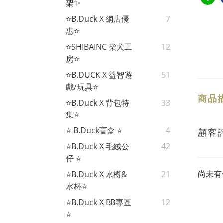
架✨
⭐B.Duck X 網店優
7
惠⭐
⭐SHIBAINC 柴犬工
12
房⭐
⭐B.DUCK X 益智遊
51
戲/玩具⭐
商品
⭐B.Duck X 背包特
33
集⭐
⭐ B.Duck盲盒 ⭐
4
顧客
⭐B.Duck X 毛絨公
42
仔 ⭐
尚未有
⭐B.Duck X 水樽&
21
水杯⭐
⭐B.Duck X BB專區
12
⭐