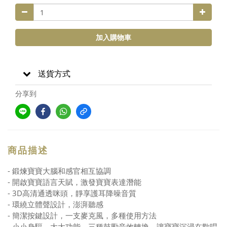
加入購物車
送貨方式
分享到
商品描述
- 鍛煉寶寶大腦和感官相互協調
- 開啟寶寶語言天賦，激發寶寶表達潛能
- 3D高清通透咪頭，靜享護耳降噪音質
- 環繞立體聲設計，澎湃聽感
- 簡潔按鍵設計，一支麥克風，多種使用方法
- 小小身驅，大大功能，三種鼓勵音效轉換，讓寶寶沉浸在歡唱