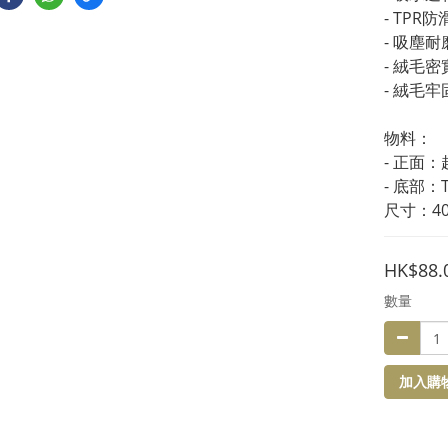
- TP
- 吸塵
- 絨毛
- 絨毛
物料：
- 正面
- 底部：
尺寸：40
HK$88.
數量
加入購