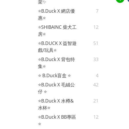
架✨
⭐B.Duck X 網店優
7
惠⭐
⭐SHIBAINC 柴犬工
12
房⭐
⭐B.DUCK X 益智遊
51
戲/玩具⭐
⭐B.Duck X 背包特
33
集⭐
⭐ B.Duck盲盒 ⭐
4
⭐B.Duck X 毛絨公
42
仔 ⭐
⭐B.Duck X 水樽&
21
水杯⭐
⭐B.Duck X BB專區
12
⭐