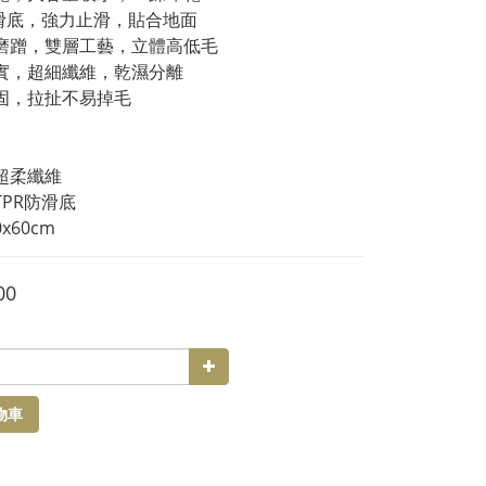
R防滑底，強力止滑，貼合地面
耐磨蹭，雙層工藝，立體高低毛
密實，超細纖維，乾濕分離
牢固，拉扯不易掉毛
：超柔纖維
TPR防滑底
x60cm
00
物車