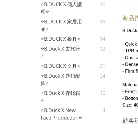
⭐B.DUCK X 個人護
10
理⭐
商品
⭐B.DUCK X 家居用
19
品⭐
B.Duck C
⭐B.DUCK X 餐具⭐
14
- Quick 
⭐B.Duck X 去旅行
12
- TPR no
⭐
- Dust 
- Dense 
⭐B.DUCK X 文具⭐
31
- Firm f
⭐B.Duck X 匙扣配
24
飾⭐
Material
- Front:
⭐B.Duck X 存錢箱
10
- Botto
⭐
Size: 
⭐B.Duck X New
4
Face Production⭐
顧客