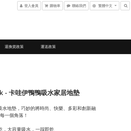
登入會員
購物車
聯絡我們
繁體中文
退換貨政策
運送政策
uck - 卡哇伊鴨鴨吸水家居地墊
ck 吸水地墊，巧妙的將時尚、快樂、多彩和創新融
每一個角落！
速乾，大容量吸水，一踩即乾