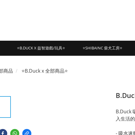
⭐B.DUCK X 益智遊戲/玩具⭐
⭐SHIBAINC 柴犬工房⭐
部商品
⭐B.Duck x 全部商品⭐
B.D
B.Du
入生活的
- 吸水