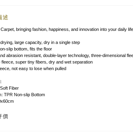
描述
arpet, bringing fashion, happiness, and innovation into your daily life
drying, large capacity, dry in a single step
n-slip bottom, fits the floor
and abrasion resistant, double-layer technology, three-dimensional fle
fleece, super tiny fibers, dry and wet separation
leece, not easy to lose when pulled
:
 Soft Fiber
m: TPR Non-slip Bottom
40x60cm
評價