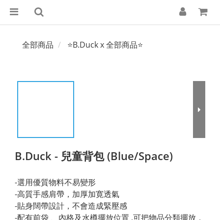
全部商品
⭐B.Duck x 全部商品⭐
B.Duck - 兒童背包 (Blue/Space)
-選用優質物料不易變形
-高質手感肩帶，加厚加寛透氣
-貼身闊帶設計，不會造成緊壓感
-配有前袋 、內格及水樽擺放位置 ,可把物品分類擺放，