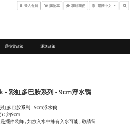
登入會員
購物車
聯絡我們
繁體中文
退換貨政策
運送政策
ck - 彩虹多巴胺系列 - 9cm浮水鴨
k 彩虹多巴胺系列 - 9cm浮水鴨
 : 約9cm
品是擺件裝飾 , 如放入水中擁有入水可能 , 敬請留