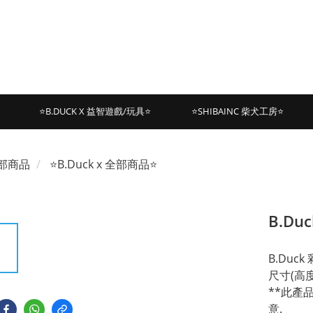
⭐B.DUCK X 益智遊戲/玩具⭐
⭐SHIBAINC 柴犬工房⭐
部商品
⭐B.Duck x 全部商品⭐
B.Du
B.Duc
尺寸(高度)
**此產
意.