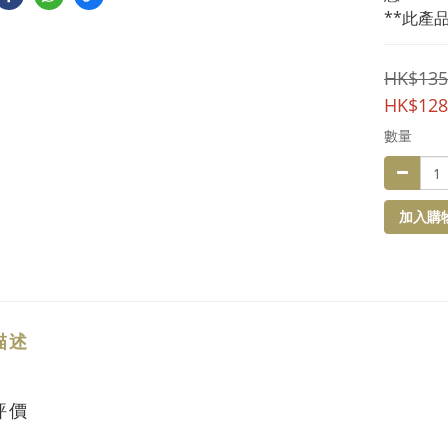
**此產品
HK$135
HK$128
數量
加入購
描述
評價