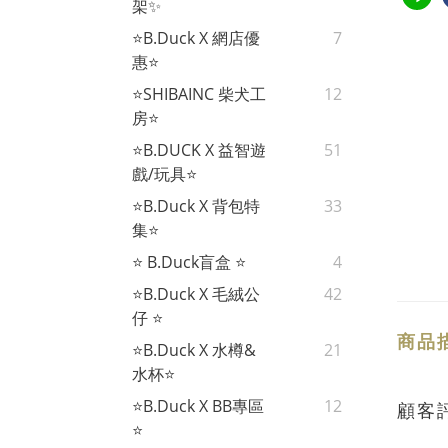
架✨
⭐B.Duck X 網店優
7
惠⭐
⭐SHIBAINC 柴犬工
12
房⭐
⭐B.DUCK X 益智遊
51
戲/玩具⭐
⭐B.Duck X 背包特
33
集⭐
⭐ B.Duck盲盒 ⭐
4
⭐B.Duck X 毛絨公
42
仔 ⭐
商品
⭐B.Duck X 水樽&
21
水杯⭐
⭐B.Duck X BB專區
12
顧客
⭐