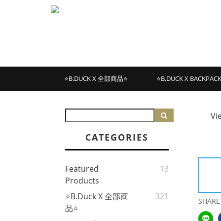
⭐B.DUCK X 全部商品⭐
⭐B.DUCK X BACKPAC
Vi
CATEGORIES
Featured
13
Products
⭐B.Duck X 全部商
321
SHARE
品⭐