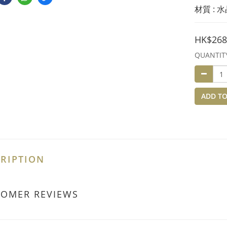
材質 : 
HK$268
QUANTIT
ADD TO
RIPTION
TOMER REVIEWS