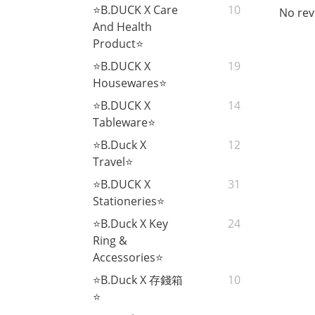
⭐B.DUCK X Care
10
No rev
And Health
Product⭐
⭐B.DUCK X
19
Housewares⭐
⭐B.DUCK X
14
Tableware⭐
⭐B.Duck X
12
Travel⭐
⭐B.DUCK X
31
Stationeries⭐
⭐B.Duck X Key
24
Ring &
Accessories⭐
⭐B.Duck X 存錢箱
10
⭐