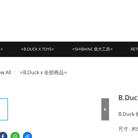
K⭐
⭐B.DUCK X TOYS⭐
⭐SHIBAINC 柴犬工房⭐
RET
ew All
⭐B.Duck x 全部商品⭐
B.D
B.Duc
尺寸 : 約5