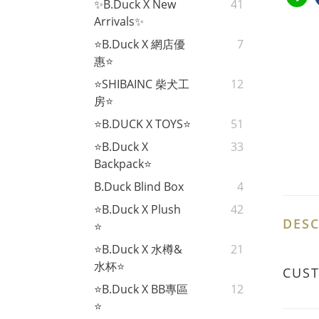
✨B.Duck X New
41
Arrivals✨
⭐B.Duck X 網店優
7
惠⭐
⭐SHIBAINC 柴犬工
12
房⭐
⭐B.DUCK X TOYS⭐
51
⭐B.Duck X
33
Backpack⭐
B.Duck Blind Box
4
⭐B.Duck X Plush
42
DESC
⭐
⭐B.Duck X 水樽&
21
水杯⭐
CUS
⭐B.Duck X BB專區
12
⭐