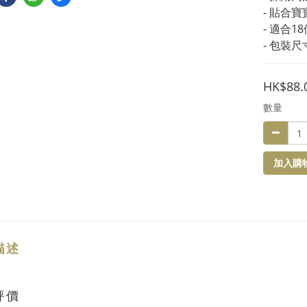
- 貼合
- 適合
- 包裝尺寸
HK$88.
數量
加入購
描述
評價