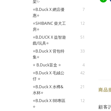
架✨
⭐B.Duck X 網店優
7
惠⭐
⭐SHIBAINC 柴犬工
12
房⭐
⭐B.DUCK X 益智遊
51
戲/玩具⭐
⭐B.Duck X 背包特
33
集⭐
⭐ B.Duck盲盒 ⭐
4
⭐B.Duck X 毛絨公
42
仔 ⭐
⭐B.Duck X 水樽&
21
商品
水杯⭐
⭐B.Duck X BB專區
12
顧客
⭐