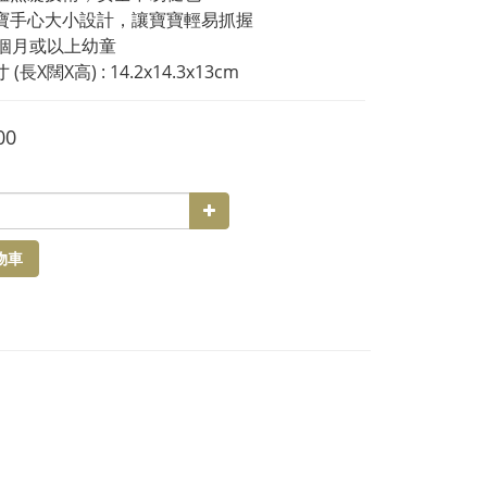
寶寶手心大小設計，讓寶寶輕易抓握
18個月或以上幼童
 (長X闊X高) : 14.2x14.3x13cm
00
物車