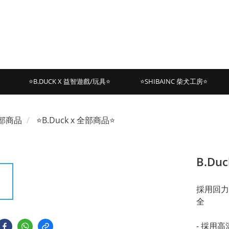
⭐B.DUCK X 益智遊戲/玩具⭐
⭐SHIBAINC 柴犬工房⭐
部商品
⭐B.Duck x 全部商品⭐
B.Du
採用回力
全
- 採用