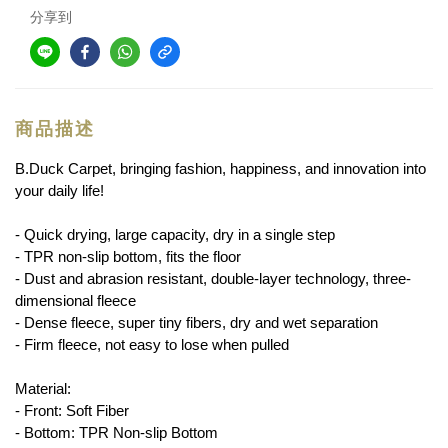
分享到
商品描述
B.Duck Carpet, bringing fashion, happiness, and innovation into
your daily life!
- Quick drying, large capacity, dry in a single step
- TPR non-slip bottom, fits the floor
- Dust and abrasion resistant, double-layer technology, three-
dimensional fleece
- Dense fleece, super tiny fibers, dry and wet separation
- Firm fleece, not easy to lose when pulled
Material:
- Front: Soft Fiber
- Bottom: TPR Non-slip Bottom