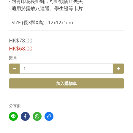
- 附有印花長掛繩，可掛頸防止丟失
- 適用於擺放八達通、學生證等卡片
- SIZE (長X闊X高) : 12x12x1cm
HK$78.00
HK$68.00
數量
加入購物車
分享到