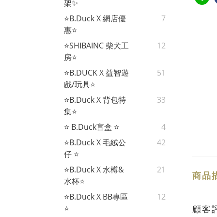
架✨
⭐B.Duck X 網店優
7
惠⭐
⭐SHIBAINC 柴犬工
12
房⭐
⭐B.DUCK X 益智遊
51
戲/玩具⭐
⭐B.Duck X 背包特
33
集⭐
⭐ B.Duck盲盒 ⭐
4
⭐B.Duck X 毛絨公
42
仔 ⭐
⭐B.Duck X 水樽&
21
商品
水杯⭐
⭐B.Duck X BB專區
12
顧客
⭐