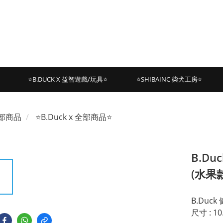
⭐B.DUCK X 益智遊戲/玩具⭐
⭐SHIBAINC 柴犬工房⭐
部商品
⭐B.Duck x 全部商品⭐
B.Du
(水果款
B.Duc
尺寸 : 10