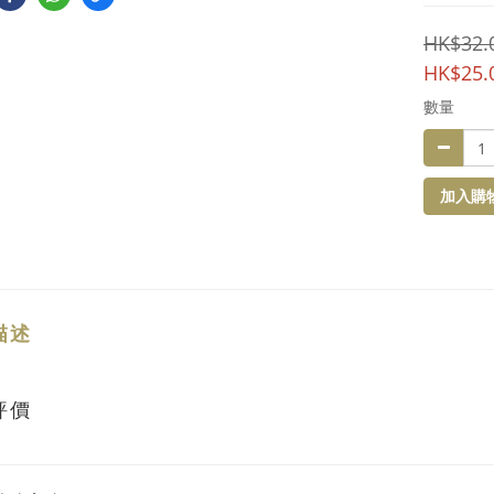
HK$32.
HK$25.
數量
加入購
描述
評價