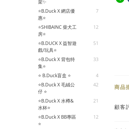
架✨
⭐B.Duck X 網店優
7
惠⭐
⭐SHIBAINC 柴犬工
12
房⭐
⭐B.DUCK X 益智遊
51
戲/玩具⭐
⭐B.Duck X 背包特
33
集⭐
⭐ B.Duck盲盒 ⭐
4
⭐B.Duck X 毛絨公
42
商品
仔 ⭐
⭐B.Duck X 水樽&
21
顧客
水杯⭐
⭐B.Duck X BB專區
12
⭐