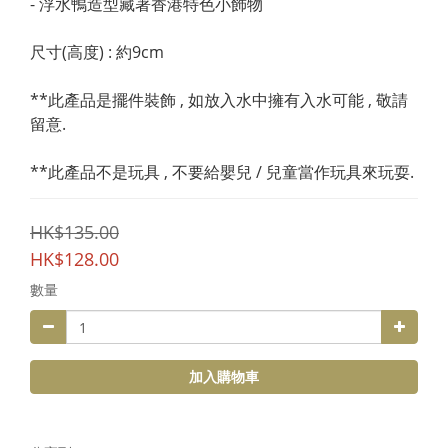
- 浮水鴨造型藏著香港特色小飾物
尺寸(高度) : 約9cm
**此產品是擺件裝飾 , 如放入水中擁有入水可能 , 敬請
留意.
**此產品不是玩具 , 不要給嬰兒 / 兒童當作玩具來玩耍.
HK$135.00
HK$128.00
數量
加入購物車