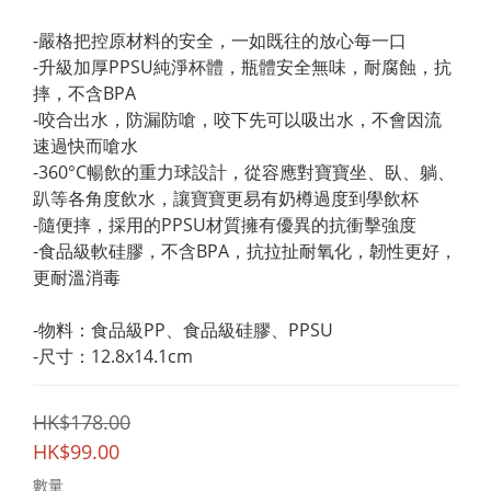
-嚴格把控原材料的安全，一如既往的放心每一口
-升級加厚PPSU純淨杯體，瓶體安全無味，耐腐蝕，抗
摔，不含BPA
-咬合出水，防漏防嗆，咬下先可以吸出水，不會因流
速過快而嗆水
-360°C暢飲的重力球設計，從容應對寶寶坐、臥、躺、
趴等各角度飲水，讓寶寶更易有奶樽過度到學飲杯
-隨便摔，採用的PPSU材質擁有優異的抗衝擊強度
-食品級軟硅膠，不含BPA，抗拉扯耐氧化，韌性更好，
更耐溫消毒
-物料：食品級PP、食品級硅膠、PPSU
-尺寸：12.8x14.1cm
HK$178.00
HK$99.00
數量