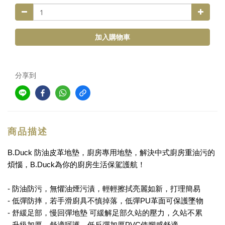
加入購物車
分享到
商品描述
B.Duck 防油皮革地墊，廚房專用地墊，解決中式廚房重油污的
煩惱，B.Duck為你的廚房生活保駕護航！
- 防油防污，無懼油煙污漬，輕輕擦拭亮麗如新，打理簡易
- 低彈防摔，若手滑廚具不慎掉落，低彈PU革面可保護墜物
- 舒緩足部，慢回彈地墊 可緩解足部久站的壓力，久站不累
- 升級加厚，舒適呵護，低反彈加厚PVC使腳感舒適