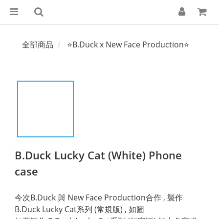
全部商品
⭐B.Duck x New Face Production⭐
B.Duck Lucky Cat (White) Phone
case
今次B.Duck 與 New Face Production合作 , 製作 
B.Duck Lucky Cat系列 (常規版) , 如圖 