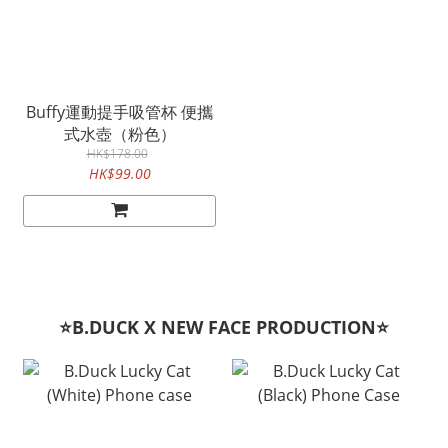
Buffy運動提手吸管杯 便攜
式水壺（粉色）
HK$178.00
HK$99.00
⭐B.DUCK X NEW FACE PRODUCTION⭐