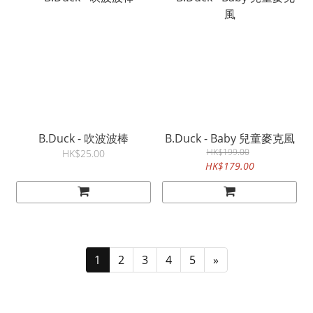
B.Duck - 吹波波棒
B.Duck - Baby 兒童麥克風
HK$199.00
HK$25.00
HK$179.00
1
2
3
4
5
»