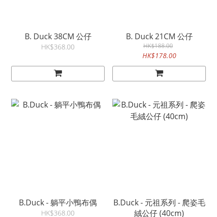
B. Duck 38CM 公仔
B. Duck 21CM 公仔
HK$188.00
HK$368.00
HK$178.00
B.Duck - 躺平小鴨布偶
B.Duck - 元祖系列 - 爬姿毛
絨公仔 (40cm)
HK$368.00