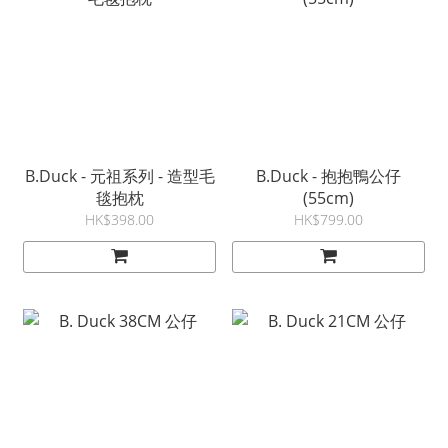
B.Duck - 元祖系列 - 造型毛
B.Duck - 抱抱鴨公仔
毯抱枕
(55cm)
HK$398.00
HK$799.00