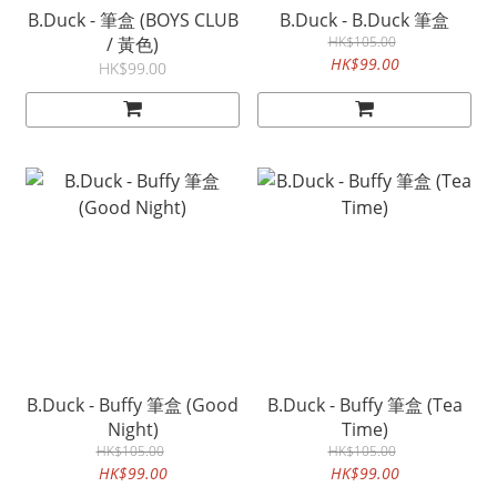
B.Duck - 筆盒 (BOYS CLUB
B.Duck - B.Duck 筆盒
/ 黃色)
HK$105.00
HK$99.00
HK$99.00
B.Duck - Buffy 筆盒 (Good
B.Duck - Buffy 筆盒 (Tea
Night)
Time)
HK$105.00
HK$105.00
HK$99.00
HK$99.00