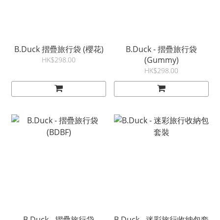
B.Duck 摺疊旅行袋 (櫻花)
B.Duck - 摺疊旅行袋
(Gummy)
HK$298.00
HK$298.00
B.Duck - 摺疊旅行袋
B.Duck - 迷彩旅行收納包套