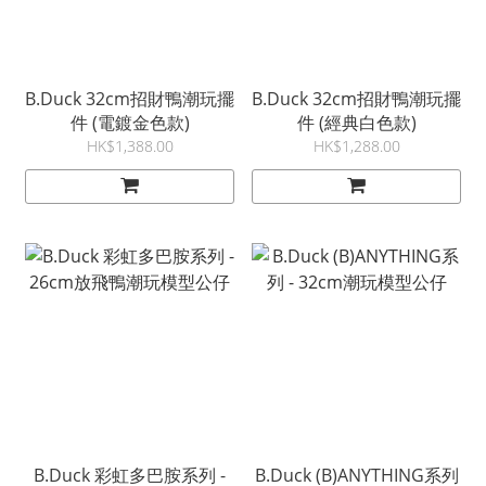
B.Duck 32cm招財鴨潮玩擺
B.Duck 32cm招財鴨潮玩擺
件 (電鍍金色款)
件 (經典白色款)
HK$1,388.00
HK$1,288.00
B.Duck 彩虹多巴胺系列 -
B.Duck (B)ANYTHING系列