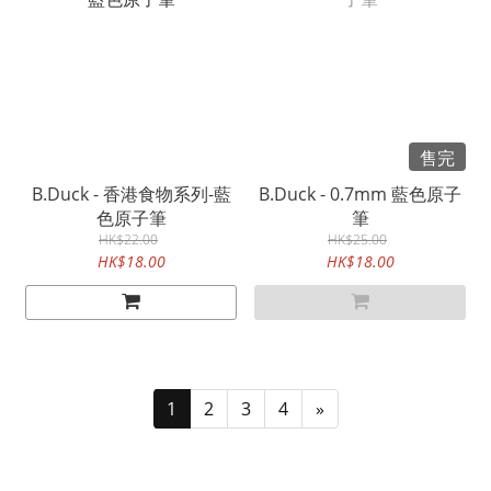
售完
B.Duck - 香港食物系列-藍
B.Duck - 0.7mm 藍色原子
色原子筆
筆
HK$22.00
HK$25.00
HK$18.00
HK$18.00
1
2
3
4
»