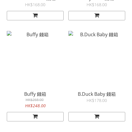
HK$168.00
HK$168.00
Buffy 錢箱
B.Duck Baby 錢箱
HK$268.00
HK$178.00
HK$248.00