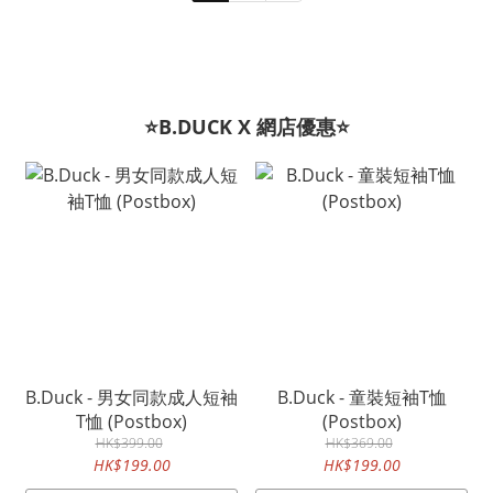
⭐B.DUCK X 網店優惠⭐
B.Duck - 男女同款成人短袖
B.Duck - 童裝短袖T恤
T恤 (Postbox)
(Postbox)
HK$399.00
HK$369.00
HK$199.00
HK$199.00