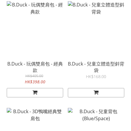
B.Duck - 玩偶雙肩包 - 經典
B.Duck - 兒童立體造型斜背
款
袋
HK$405.00
HK$168.00
HK$398.00