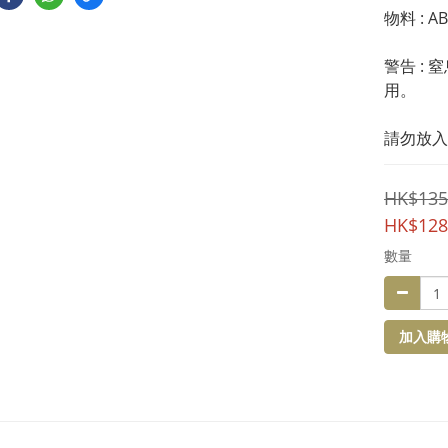
物料 : AB
警告 :
用。
請勿放入
HK$135
HK$128
數量
加入購