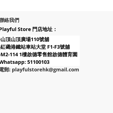
聯絡我們
Playful Store 門店地址：
-山頂山頂廣場110號舖
-紅磡港鐵站車站大堂 F1-F3號
舖
-M2-114 1樓啟德零售館啟德體育園
Whatsapp: 51100103
電郵: playfulstorehk@gmail.com