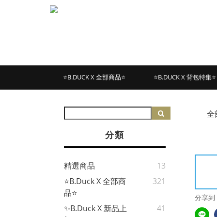
⭐B.DUCK X 全部商品⭐
⭐B.DUCK X 背包特集⭐
全
分類
精選商品
13
⭐B.Duck X 全部商
321
品⭐
分享到
✨B.Duck X 新品上
41