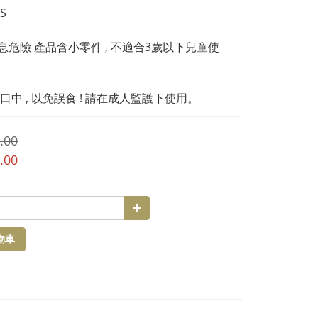
S
 窒息危險 產品含小零件 , 不適合3歲以下兒童使
口中 , 以免誤食 ! 請在成人監護下使用。
.00
.00
物車