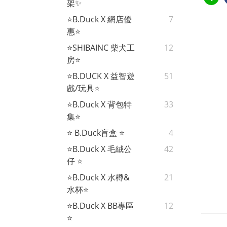
架✨
⭐B.Duck X 網店優
7
惠⭐
⭐SHIBAINC 柴犬工
12
房⭐
⭐B.DUCK X 益智遊
51
戲/玩具⭐
⭐B.Duck X 背包特
33
集⭐
⭐ B.Duck盲盒 ⭐
4
⭐B.Duck X 毛絨公
42
仔 ⭐
⭐B.Duck X 水樽&
21
水杯⭐
⭐B.Duck X BB專區
12
⭐