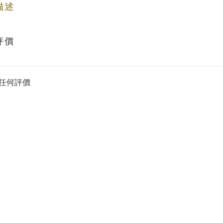
描述
評價
任何評價