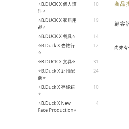
商品
⭐B.DUCK X 個人護
10
理⭐
⭐B.DUCK X 家居用
19
顧客
品⭐
⭐B.DUCK X 餐具⭐
14
⭐B.Duck X 去旅行
12
尚未有
⭐
⭐B.DUCK X 文具⭐
31
⭐B.Duck X 匙扣配
24
飾⭐
⭐B.Duck X 存錢箱
10
⭐
⭐B.Duck X New
4
Face Production⭐