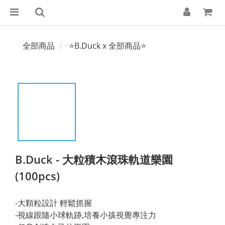
全部商品
⭐B.Duck x 全部商品⭐
B.Duck - 大粒積木滾珠軌道樂園
(100pcs)
-大顆粒設計 輕鬆抓握
-視線跟隨小球軌跡,培養小孩視覺專注力