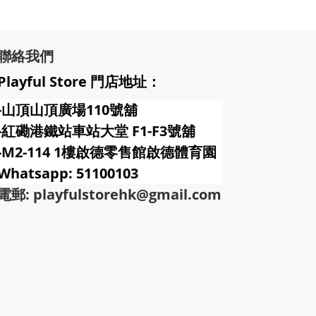
聯絡我們
Playful Store 門店地址：
-山頂山頂廣場110號舖
-紅磡港鐵站車站大堂 F1-F3號
舖
-M2-114 1樓啟德零售館啟德體育園
Whatsapp: 51100103
電郵: playfulstorehk@gmail.com