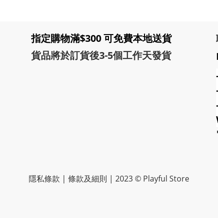
指定購物滿$300 可免費本地送貨
貨品將於訂貨後3-5個工作天發貨
隱私條款 | 條款及細則 | 2023 © Playful Store