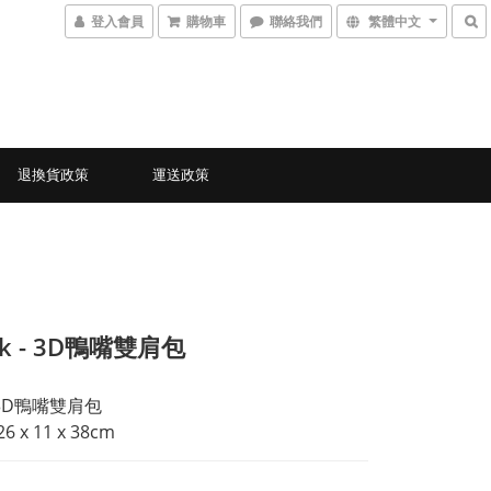
登入會員
購物車
聯絡我們
繁體中文
退換貨政策
運送政策
ck - 3D鴨嘴雙肩包
k 3D鴨嘴雙肩包
6 x 11 x 38cm