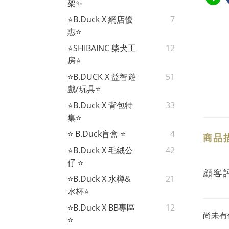
架✨
⭐B.Duck X 網店優
7
惠⭐
⭐SHIBAINC 柴犬工
12
房⭐
⭐B.DUCK X 益智遊
51
戲/玩具⭐
⭐B.Duck X 背包特
33
集⭐
⭐ B.Duck盲盒 ⭐
4
商品
⭐B.Duck X 毛絨公
42
仔 ⭐
顧客
⭐B.Duck X 水樽&
21
水杯⭐
⭐B.Duck X BB專區
12
尚未有
⭐