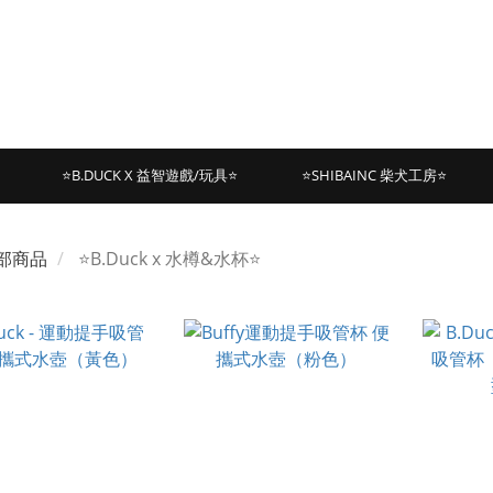
⭐B.DUCK X 益智遊戲/玩具⭐
⭐SHIBAINC 柴犬工房⭐
部商品
⭐B.Duck x 水樽&水杯⭐