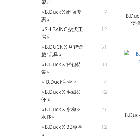
架✨
⭐B.Duck X 網店優
7
B.Du
惠⭐
便
⭐SHIBAINC 柴犬工
12
房⭐
⭐B.DUCK X 益智遊
51
戲/玩具⭐
⭐B.Duck X 背包特
33
集⭐
⭐ B.Duck盲盒 ⭐
4
⭐B.Duck X 毛絨公
42
仔 ⭐
⭐B.Duck X 水樽&
21
B.Duc
水杯⭐
⭐B.Duck X BB專區
12
⭐