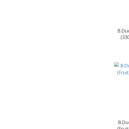
B.D
(3
B.D
(Frui