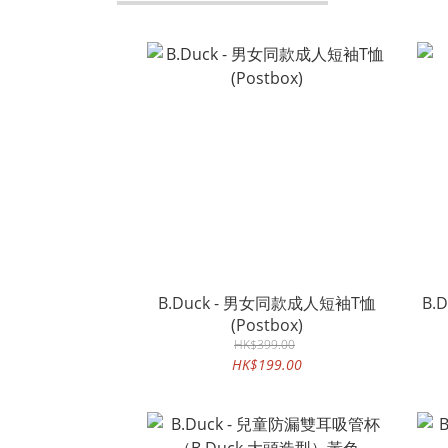
B.Duck - 男女同款成人短袖T恤
B.
(Postbox)
HK$399.00
HK$199.00