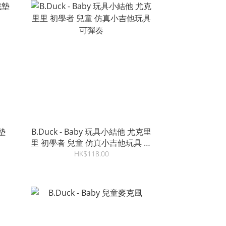
墊
B.Duck - Baby 玩具小結他 尤克里
里 初學者 兒童 仿真小吉他玩具 可
彈奏
HK$118.00