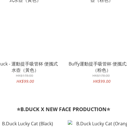
Duck - 運動提手吸管杯 便攜式
Buffy運動提手吸管杯 便攜
水壺（黃色）
（粉色）
HK$178.00
HK$178.00
HK$99.00
HK$99.00
⭐B.DUCK X NEW FACE PRODUCTION⭐