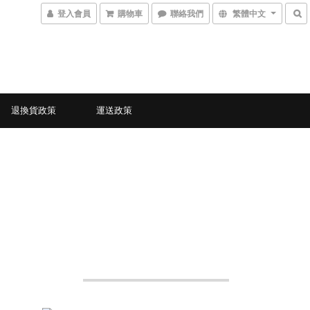
登入會員
購物車
聯絡我們
繁體中文
退換貨政策
運送政策