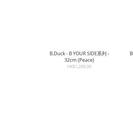
B.Duck - B YOUR SIDE系列 -
B
32cm (Peace)
HK$1,288.00